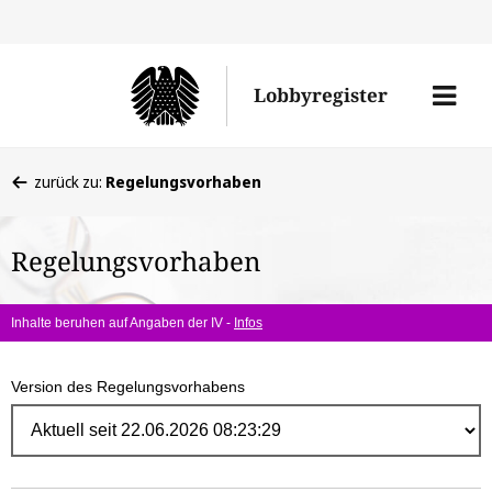
Direk
zum
Men
Lobbyregister
Inhal
öffne
Sie
zurück zu:
Regelungsvorhaben
befinden
sich
Regelungsvorhaben
hier:
Inhalte beruhen auf Angaben der IV -
Infos
Version des Regelungsvorhabens