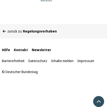
Sie
zurück zu:
Regelungsvorhaben
befinden
sich
hier:
Interne
Hilfe
Kontakt
Newsletter
Links
Barrierefreiheit
Datenschutz
Inhalte melden
Impressum
© Deutscher Bundestag
Nach