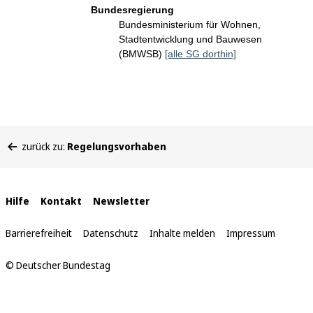
Bundesregierung
Bundesministerium für Wohnen,
Stadtentwicklung und Bauwesen
(BMWSB)
[alle SG dorthin]
Sie
zurück zu:
Regelungsvorhaben
befinden
sich
hier:
Interne
Hilfe
Kontakt
Newsletter
Links
Barrierefreiheit
Datenschutz
Inhalte melden
Impressum
© Deutscher Bundestag