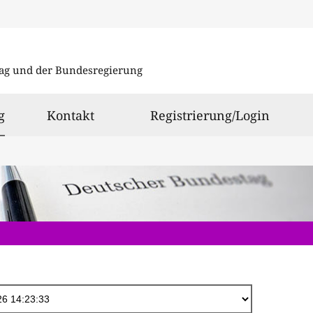
Direkt
zum
ag und der Bundesregierung
Inhalt
ausgewählt
g
Kontakt
Registrierung/Login