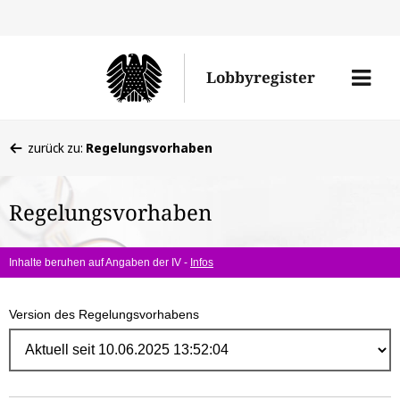
Direk
zum
Men
Lobbyregister
Inhal
öffne
Sie
zurück zu:
Regelungsvorhaben
befinden
sich
Regelungsvorhaben
hier:
Inhalte beruhen auf Angaben der IV -
Infos
Version des Regelungsvorhabens