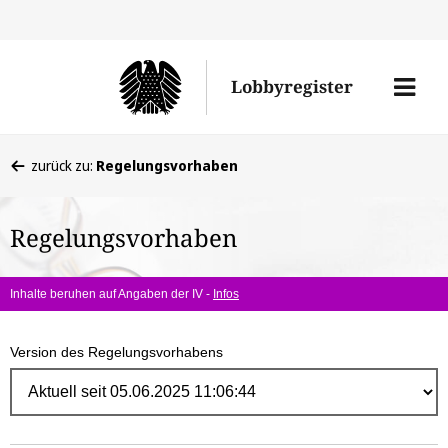
Direk
zum
Men
Lobbyregister
Inhal
öffne
Sie
zurück zu:
Regelungsvorhaben
befinden
sich
Regelungsvorhaben
hier:
Inhalte beruhen auf Angaben der IV -
Infos
Version des Regelungsvorhabens