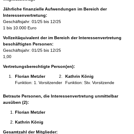
n
f
Jährliche finanzielle Aufwendungen im Bereich der
o
Interessenvertretung:
r
Geschäftsjahr: 01/25 bis 12/25
m
1 bis 10.000 Euro
a
Vollzeitäquivalent der im Bereich der Interessenvertretung
t
beschäftigten Personen:
i
Geschäftsjahr: 01/25 bis 12/25
o
1,00
n
e
Vertretungsberechtigte Person(en):
n
Florian Metzler 
Kathrin König 
:
Funktion: 1. Vorsitzender
Funktion: Stv. Vorsitzende
Betraute Personen, die Interessenvertretung unmittelbar
ausüben (2):
Florian Metzler 
Kathrin König 
Gesamtzahl der Mitglieder: