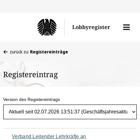
Direk
zum
Men
Lobbyregister
Inhal
öffne
Sie
zurück zu:
Registereinträge
befinden
sich
Registereintrag
hier:
Version des Registereintrags
Navigation
Verband Leitender Lehrkräfte an