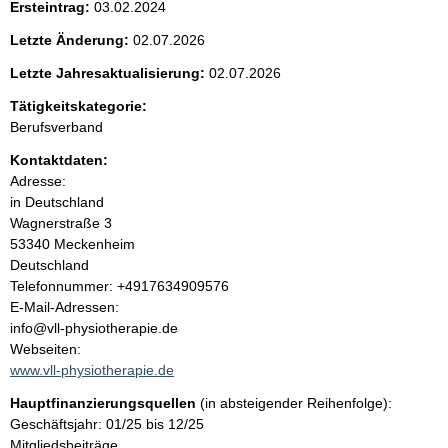
Ersteintrag:
03.02.2024
e
Letzte Änderung:
02.07.2026
n
Letzte Jahresaktualisierung:
02.07.2026
i
Tätigkeitskategorie:
Berufsverband
n
Kontaktdaten:
Adresse:
h
in Deutschland
Wagnerstraße
3
a
53340
Meckenheim
Deutschland
l
K
Telefonnummer: +4917634909576
o
E-Mail-Adressen:
t
n
info@vll-physiotherapie.de
t
Webseiten:
a
www.vll-physiotherapie.de
k
Hauptfinanzierungsquellen
(in absteigender Reihenfolge):
t
Geschäftsjahr: 01/25 bis 12/25
i
Mitgliedsbeiträge