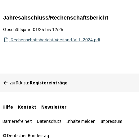
Jahresabschluss/Rechenschaftsbericht
Geschäftsjahr: 01/25 bis 12/25
Rechenschaftsbericht-Vorstand-VLL-2024.pdf
Sie
zurück zu:
Registereinträge
befinden
sich
hier:
Interne
Hilfe
Kontakt
Newsletter
Links
Barrierefreiheit
Datenschutz
Inhalte melden
Impressum
© Deutscher Bundestag