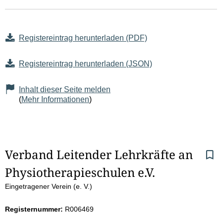
Registereintrag herunterladen (PDF)
Registereintrag herunterladen (JSON)
Inhalt dieser Seite melden
(
Mehr Informationen
)
S
Verband Leitender Lehrkräfte an 
Physiotherapieschulen e.V.
e
Eingetragener Verein (e. V.)
i
Registernummer:
R006469
t