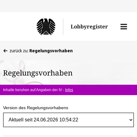
Direk
zum
Men
Lobbyregister
Inhal
öffne
Sie
zurück zu:
Regelungsvorhaben
befinden
sich
Regelungsvorhaben
hier:
Inhalte beruhen auf Angaben der IV -
Infos
Version des Regelungsvorhabens