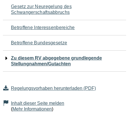
Navigation
Gesetz zur Neuregelung des
Schwangerschaftsabbruchs
für
den
Betroffene Interessenbereiche
Seiteninhalt
Betroffene Bundesgesetze
Zu diesem RV abgegebene grundlegende
Stellungnahmen/Gutachten
Regelungsvorhaben herunterladen (PDF)
Inhalt dieser Seite melden
(
Mehr Informationen
)