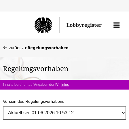
Direk
zum
Men
Lobbyregister
Inhal
öffne
Sie
zurück zu:
Regelungsvorhaben
befinden
sich
Regelungsvorhaben
hier:
Inhalte beruhen auf Angaben der IV -
Infos
Version des Regelungsvorhabens