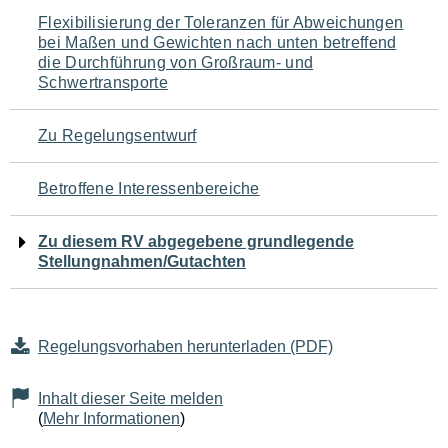
Navigation
Flexibilisierung der Toleranzen für Abweichungen
bei Maßen und Gewichten nach unten betreffend
für
die Durchführung von Großraum- und
Schwertransporte
den
Seiteninhalt
Zu Regelungsentwurf
Betroffene Interessenbereiche
Zu diesem RV abgegebene grundlegende
Stellungnahmen/Gutachten
Regelungsvorhaben herunterladen (PDF)
Inhalt dieser Seite melden
(
Mehr Informationen
)