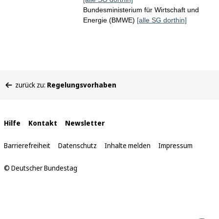
Bundesministerium für Wirtschaft und
Energie (BMWE)
[alle SG dorthin]
Sie
zurück zu:
Regelungsvorhaben
befinden
sich
hier:
Interne
Hilfe
Kontakt
Newsletter
Links
Barrierefreiheit
Datenschutz
Inhalte melden
Impressum
© Deutscher Bundestag