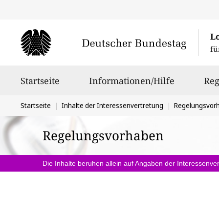
L
fü
Hauptnavigation
Startseite
Informationen/Hilfe
Reg
Sie
Startseite
Inhalte der Interessenvertretung
Regelungsvor
befinden
Regelungsvorhaben
sich
hier:
Die Inhalte beruhen allein auf Angaben der Interessenver