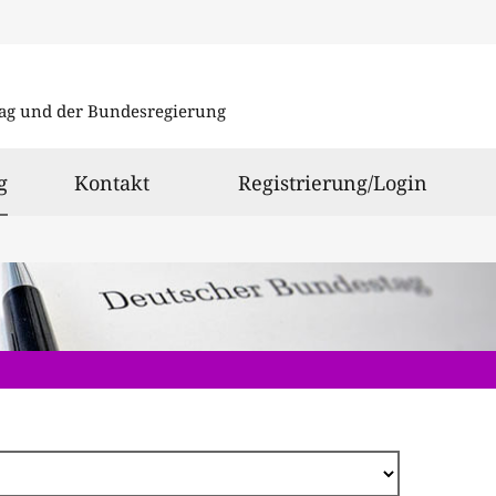
Direkt
zum
ag und der Bundesregierung
Inhalt
ausgewählt
g
Kontakt
Registrierung/Login