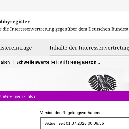
obbyregister
r die Interessenvertretung gegenüber dem
Deutschen Bundest
istereinträge
Inhalte der Interessenvertretun
haben
Schwellenwerte bei Tariftreuegesetz niedrig ansetzen, Änderungen bei Gutscheinmaßnahmen, Klarstellungen bei Auftraggeber
treter/-innen -
Infos
.
Version des Regelungsvorhabens