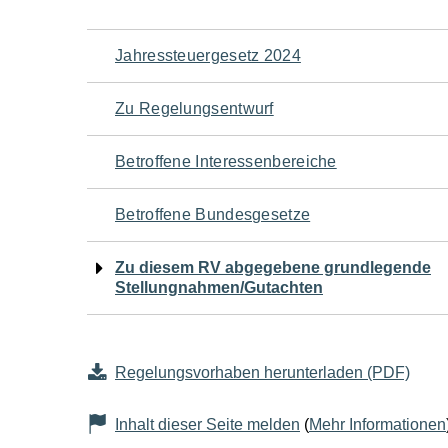
Navigation
Jahressteuergesetz 2024
für
Zu Regelungsentwurf
den
Betroffene Interessenbereiche
Seiteninhalt
Betroffene Bundesgesetze
Zu diesem RV abgegebene grundlegende
Stellungnahmen/Gutachten
Regelungsvorhaben herunterladen (PDF)
Inhalt dieser Seite melden
(
Mehr Informationen