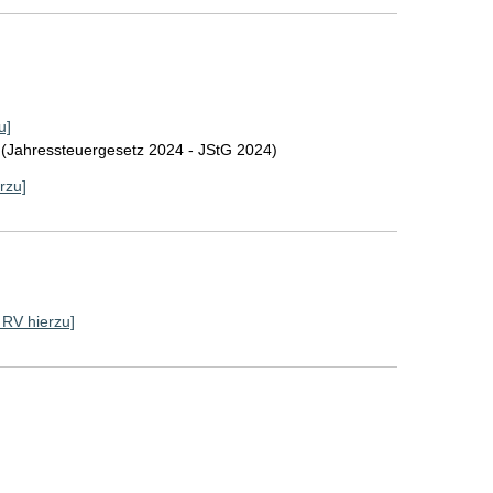
u]
 (Jahressteuergesetz 2024 - JStG 2024)
rzu]
e RV hierzu]