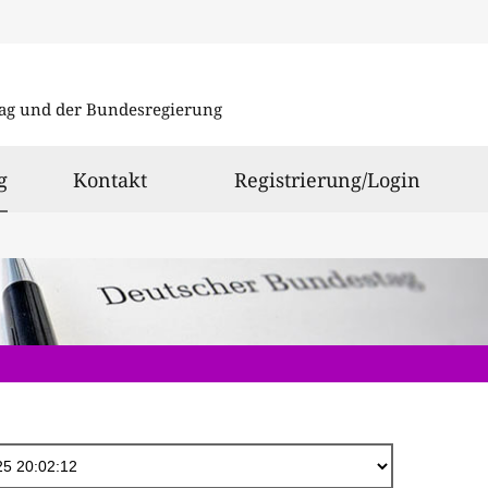
Direkt
zum
ag und der Bundesregierung
Inhalt
ausgewählt
g
Kontakt
Registrierung/Login