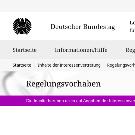
L
fü
Hauptnavigation
Startseite
Informationen/Hilfe
Reg
Sie
Startseite
Inhalte der Interessenvertretung
Regelungsvor
befinden
Regelungsvorhaben
sich
hier:
Die Inhalte beruhen allein auf Angaben der Interessenver