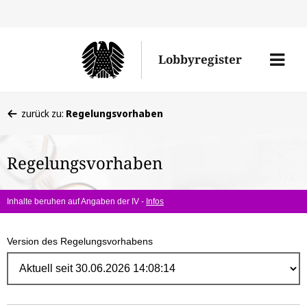
Direk
zum
Men
Lobbyregister
Inhal
öffne
Sie
zurück zu:
Regelungsvorhaben
befinden
sich
Regelungsvorhaben
hier:
Inhalte beruhen auf Angaben der IV -
Infos
Version des Regelungsvorhabens