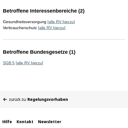
Betroffene Interessenbereiche (2)
Gesundheitsversorgung
[alle RV hierzu]
Verbraucherschutz
[alle RV hierzu]
Betroffene Bundesgesetze (1)
SGB 5
[alle RV hierzu]
Sie
zurück zu:
Regelungsvorhaben
befinden
sich
hier:
Interne
Hilfe
Kontakt
Newsletter