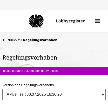
Direk
zum
Men
Lobbyregister
Inhal
öffne
Sie
zurück zu:
Regelungsvorhaben
befinden
sich
Regelungsvorhaben
hier:
Inhalte beruhen auf Angaben der IV -
Infos
Version des Regelungsvorhabens