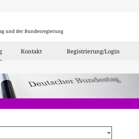
Direkt
zum
ag und der Bundesregierung
Inhalt
ausgewählt
g
Kontakt
Registrierung/Login