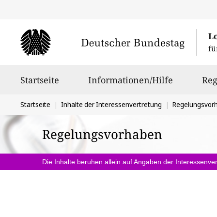
L
fü
Hauptnavigation
Startseite
Informationen/Hilfe
Reg
Sie
Startseite
Inhalte der Interessenvertretung
Regelungsvor
befinden
Regelungsvorhaben
sich
hier:
Die Inhalte beruhen allein auf Angaben der Interessenver