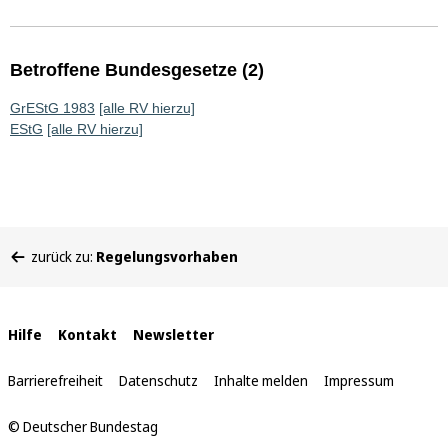
Betroffene Bundesgesetze (2)
GrEStG 1983
[alle RV hierzu]
EStG
[alle RV hierzu]
Sie
zurück zu:
Regelungsvorhaben
befinden
sich
hier:
Interne
Hilfe
Kontakt
Newsletter
Links
Barrierefreiheit
Datenschutz
Inhalte melden
Impressum
© Deutscher Bundestag