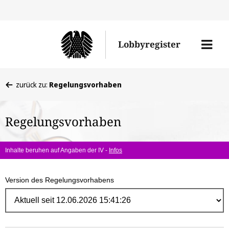
Direk
zum
Men
Lobbyregister
Inhal
öffne
Sie
zurück zu:
Regelungsvorhaben
befinden
sich
Regelungsvorhaben
hier:
Inhalte beruhen auf Angaben der IV -
Infos
Version des Regelungsvorhabens