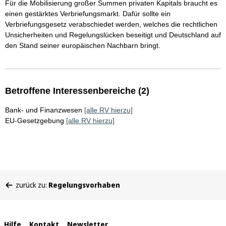
Für die Mobilisierung großer Summen privaten Kapitals braucht es
einen gestärktes Verbriefungsmarkt. Dafür sollte ein
Verbriefungsgesetz verabschiedet werden, welches die rechtlichen
Unsicherheiten und Regelungslücken beseitigt und Deutschland auf
den Stand seiner europäischen Nachbarn bringt.
Betroffene Interessenbereiche (2)
Bank- und Finanzwesen
[alle RV hierzu]
EU-Gesetzgebung
[alle RV hierzu]
Sie
zurück zu:
Regelungsvorhaben
befinden
sich
hier:
Hilfe
Kontakt
Newsletter