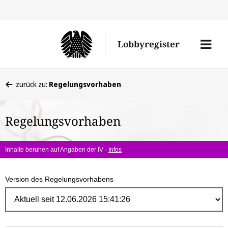
Direk
zum
Men
Lobbyregister
Inhal
öffne
Sie
zurück zu:
Regelungsvorhaben
befinden
sich
Regelungsvorhaben
hier:
Inhalte beruhen auf Angaben der IV -
Infos
Version des Regelungsvorhabens