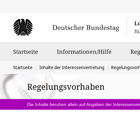
L
fü
Hauptnavigation
Startseite
Informationen/Hilfe
Reg
Sie
Startseite
Inhalte der Interessenvertretung
Regelungsvor
befinden
Regelungsvorhaben
sich
hier:
Die Inhalte beruhen allein auf Angaben der Interessenver