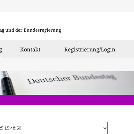
Direkt
zum
ag und der Bundesregierung
Inhalt
ausgewählt
g
Kontakt
Registrierung/Login