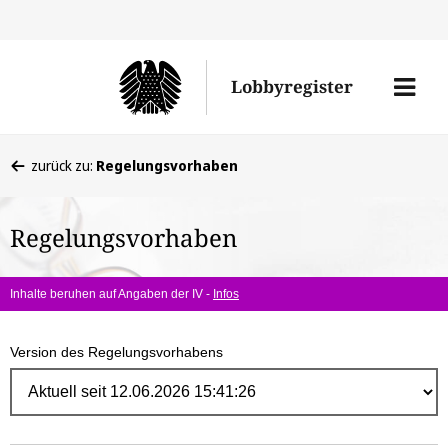
Direk
zum
Men
Lobbyregister
Inhal
öffne
Sie
zurück zu:
Regelungsvorhaben
befinden
sich
Regelungsvorhaben
hier:
Inhalte beruhen auf Angaben der IV -
Infos
Version des Regelungsvorhabens