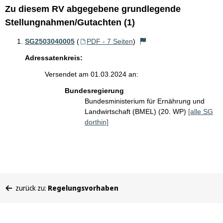
Zu diesem RV abgegebene grundlegende
Stellungnahmen/Gutachten (1)
SG2503040005
(
PDF - 7 Seiten
)
Adressatenkreis:
Versendet am 01.03.2024 an:
Bundesregierung
Bundesministerium für Ernährung und
Landwirtschaft (BMEL) (20. WP)
[alle SG
dorthin]
Sie
zurück zu:
Regelungsvorhaben
befinden
sich
hier: