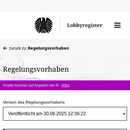
Direk
zum
Men
Lobbyregister
Inhal
öffne
Sie
zurück zu:
Regelungsvorhaben
befinden
sich
Regelungsvorhaben
hier:
Inhalte beruhen auf Angaben der IV -
Infos
Version des Regelungsvorhabens