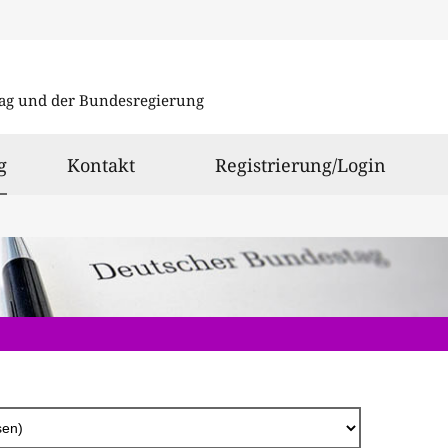
Direkt
zum
ag und der Bundesregierung
Inhalt
ausgewählt
g
Kontakt
Registrierung/Login