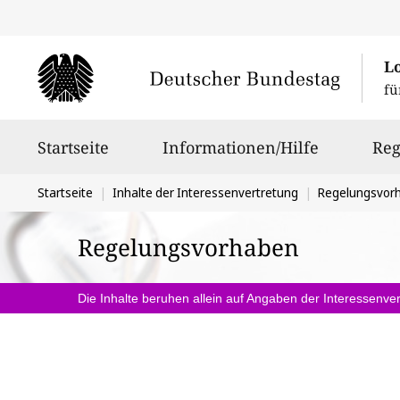
L
fü
Hauptnavigation
Startseite
Informationen/Hilfe
Reg
Sie
Startseite
Inhalte der Interessenvertretung
Regelungsvor
befinden
Regelungsvorhaben
sich
hier:
Die Inhalte beruhen allein auf Angaben der Interessenver