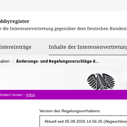
obbyregister
r die Interessenvertretung gegenüber dem
Deutschen Bundest
istereinträge
Inhalte der Interessenvertretun
haben
Änderungs- und Regelungsvorschläge des BDEW zur EnWG Novelle 2025 Strom
treter/-innen -
Infos
.
Version des Regelungsvorhabens