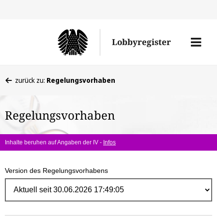
Direk
zum
Men
Lobbyregister
Inhal
öffne
Sie
zurück zu:
Regelungsvorhaben
befinden
sich
Regelungsvorhaben
hier:
Inhalte beruhen auf Angaben der IV -
Infos
Version des Regelungsvorhabens