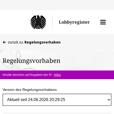
Direk
zum
Men
Lobbyregister
Inhal
öffne
Sie
zurück zu:
Regelungsvorhaben
befinden
sich
Regelungsvorhaben
hier:
Inhalte beruhen auf Angaben der IV -
Infos
Version des Regelungsvorhabens