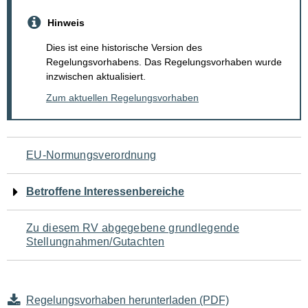
Hinweis
Dies ist eine historische Version des
Regelungsvorhabens. Das Regelungsvorhaben wurde
inzwischen aktualisiert.
Zum aktuellen Regelungsvorhaben
Navigation
EU-Normungsverordnung
für
Betroffene Interessenbereiche
den
Zu diesem RV abgegebene grundlegende
Seiteninhalt
Stellungnahmen/Gutachten
Regelungsvorhaben herunterladen (PDF)