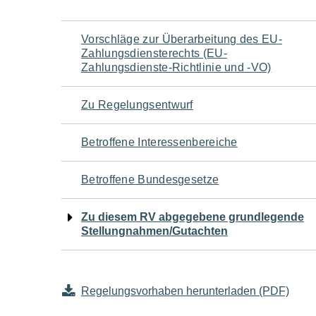
Navigation
Vorschläge zur Überarbeitung des EU-
Zahlungsdiensterechts (EU-
für
Zahlungsdienste-Richtlinie und -VO)
den
Zu Regelungsentwurf
Seiteninhalt
Betroffene Interessenbereiche
Betroffene Bundesgesetze
Zu diesem RV abgegebene grundlegende
Stellungnahmen/Gutachten
Regelungsvorhaben herunterladen (PDF)