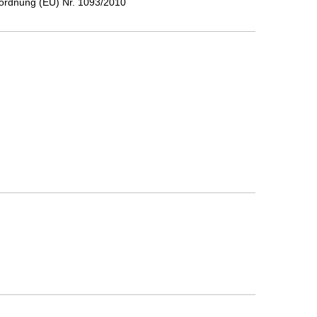
ordnung (EU) Nr. 1093/2010