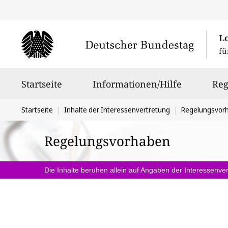
L
fü
Hauptnavigation
Startseite
Informationen/Hilfe
Reg
Sie
Startseite
Inhalte der Interessenvertretung
Regelungsvor
befinden
Regelungsvorhaben
sich
hier:
Die Inhalte beruhen allein auf Angaben der Interessenver