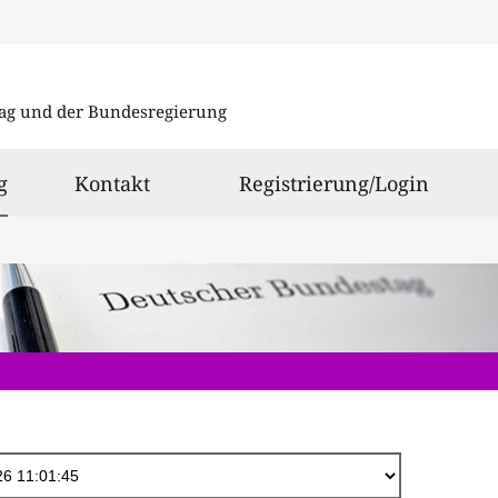
Direkt
zum
ag und der Bundesregierung
Inhalt
ausgewählt
g
Kontakt
Registrierung/Login