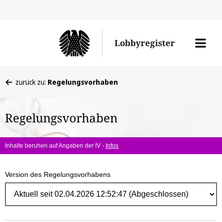
Direk
zum
Men
Lobbyregister
Inhal
öffne
Sie
zurück zu:
Regelungsvorhaben
befinden
sich
Regelungsvorhaben
hier:
Inhalte beruhen auf Angaben der IV -
Infos
Version des Regelungsvorhabens