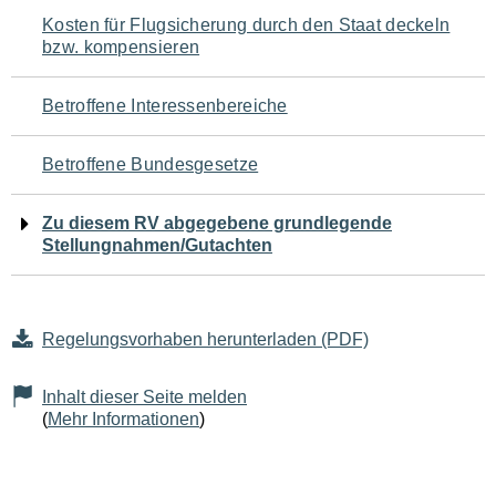
Navigation
Kosten für Flugsicherung durch den Staat deckeln
bzw. kompensieren
für
den
Betroffene Interessenbereiche
Seiteninhalt
Betroffene Bundesgesetze
Zu diesem RV abgegebene grundlegende
Stellungnahmen/Gutachten
Regelungsvorhaben herunterladen (PDF)
Inhalt dieser Seite melden
(
Mehr Informationen
)