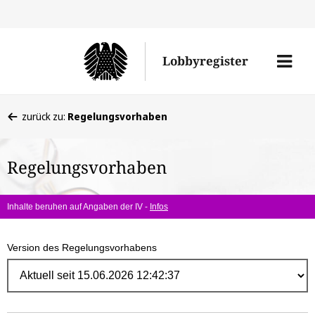
Direk
zum
Men
Lobbyregister
Inhal
öffne
Sie
zurück zu:
Regelungsvorhaben
befinden
sich
Regelungsvorhaben
hier:
Inhalte beruhen auf Angaben der IV -
Infos
Version des Regelungsvorhabens