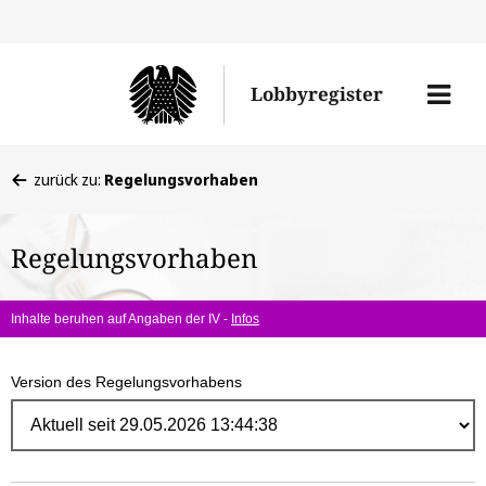
Direk
zum
Men
Lobbyregister
Inhal
öffne
Sie
zurück zu:
Regelungsvorhaben
befinden
sich
Regelungsvorhaben
hier:
Inhalte beruhen auf Angaben der IV -
Infos
Version des Regelungsvorhabens