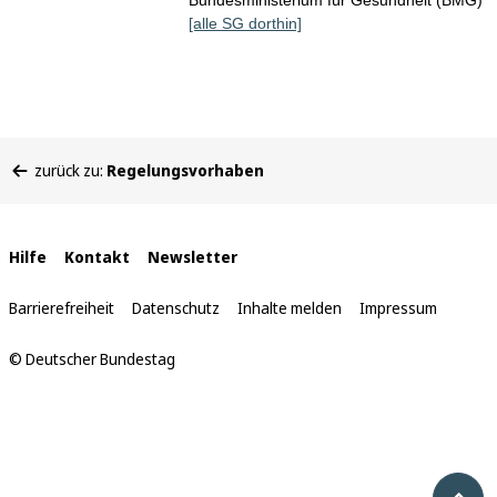
Bundesministerium für Gesundheit (BMG)
[alle SG dorthin]
Sie
zurück zu:
Regelungsvorhaben
befinden
sich
hier:
Interne
Hilfe
Kontakt
Newsletter
Links
Barrierefreiheit
Datenschutz
Inhalte melden
Impressum
© Deutscher Bundestag
Nach