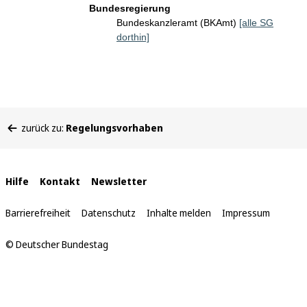
Bundesregierung
Bundeskanzleramt (BKAmt)
[alle SG
dorthin]
Sie
zurück zu:
Regelungsvorhaben
befinden
sich
hier:
Interne
Hilfe
Kontakt
Newsletter
Links
Barrierefreiheit
Datenschutz
Inhalte melden
Impressum
© Deutscher Bundestag