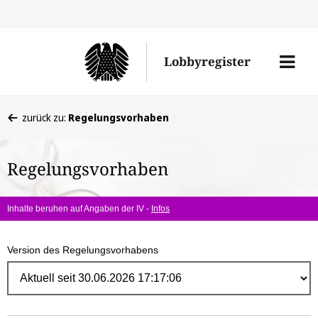
Direk
zum
Men
Lobbyregister
Inhal
öffne
Sie
zurück zu:
Regelungsvorhaben
befinden
sich
Regelungsvorhaben
hier:
Inhalte beruhen auf Angaben der IV -
Infos
Version des Regelungsvorhabens