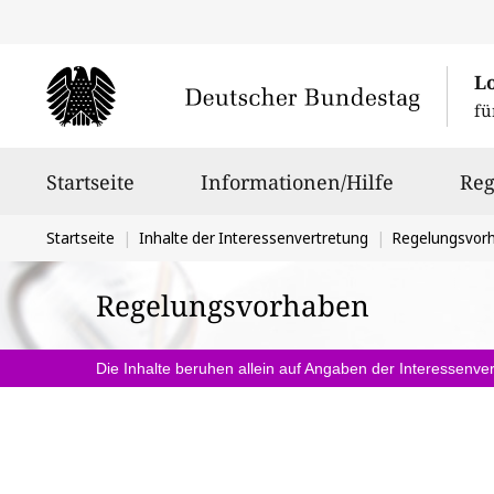
L
fü
Hauptnavigation
Startseite
Informationen/Hilfe
Reg
Sie
Startseite
Inhalte der Interessenvertretung
Regelungsvor
befinden
Regelungsvorhaben
sich
hier:
Die Inhalte beruhen allein auf Angaben der Interessenver