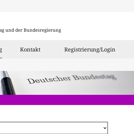
Direkt
zum
ag und der Bundesregierung
Inhalt
ausgewählt
g
Kontakt
Registrierung/Login