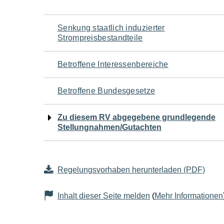
Navigation
Senkung staatlich induzierter
Strompreisbestandteile
für
Betroffene Interessenbereiche
den
Betroffene Bundesgesetze
Seiteninhalt
Zu diesem RV abgegebene grundlegende
Stellungnahmen/Gutachten
Regelungsvorhaben herunterladen (PDF)
Inhalt dieser Seite melden
(
Mehr Informationen