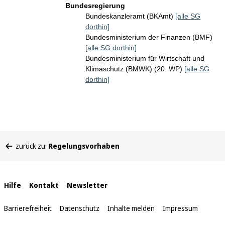
Bundesregierung
Bundeskanzleramt (BKAmt)
[alle SG
dorthin]
Bundesministerium der Finanzen (BMF)
[alle SG dorthin]
Bundesministerium für Wirtschaft und
Klimaschutz (BMWK) (20. WP)
[alle SG
dorthin]
Sie
zurück zu:
Regelungsvorhaben
befinden
sich
hier:
Interne
Hilfe
Kontakt
Newsletter
Links
Barrierefreiheit
Datenschutz
Inhalte melden
Impressum