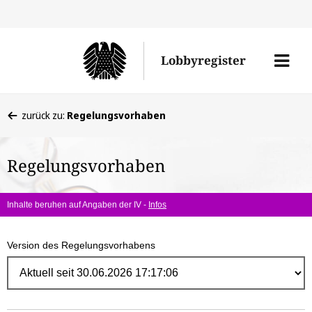
Direk
zum
Men
Lobbyregister
Inhal
öffne
Sie
zurück zu:
Regelungsvorhaben
befinden
sich
Regelungsvorhaben
hier:
Inhalte beruhen auf Angaben der IV -
Infos
Version des Regelungsvorhabens