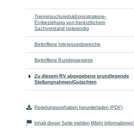
Navigation
Tierversuchsreduktionsstrategie-
Einbeziehung von tierärztlichem
für
Sachverstand notwendig
den
Betroffene Interessenbereiche
Seiteninhalt
Betroffene Bundesgesetze
Zu diesem RV abgegebene grundlegende
Stellungnahmen/Gutachten
Regelungsvorhaben herunterladen (PDF)
Inhalt dieser Seite melden
(
Mehr Informationen