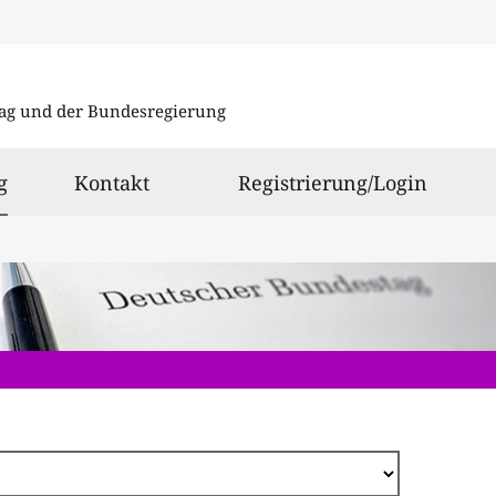
Direkt
zum
ag und der Bundesregierung
Inhalt
ausgewählt
g
Kontakt
Registrierung/Login