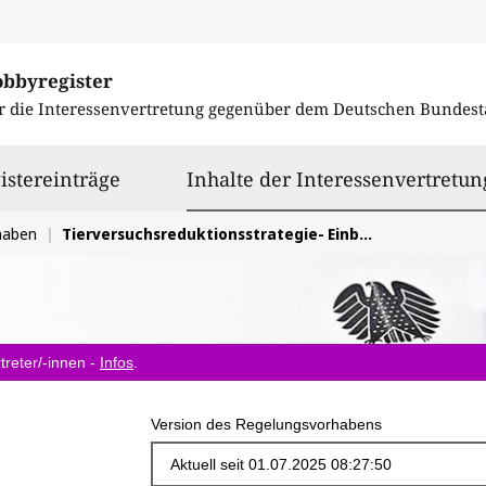
obbyregister
r die Interessenvertretung gegenüber dem
Deutschen Bundest
istereinträge
Inhalte der Interessenvertretun
haben
Tierversuchsreduktionsstrategie- Einbeziehung von tierärztlichem Sachverstand notwendig
treter/-innen -
Infos
.
Version des Regelungsvorhabens