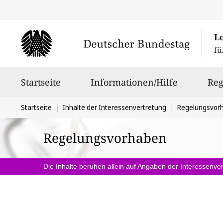
L
fü
Hauptnavigation
Startseite
Informationen/Hilfe
Reg
Sie
Startseite
Inhalte der Interessenvertretung
Regelungsvor
befinden
Regelungsvorhaben
sich
hier:
Die Inhalte beruhen allein auf Angaben der Interessenver