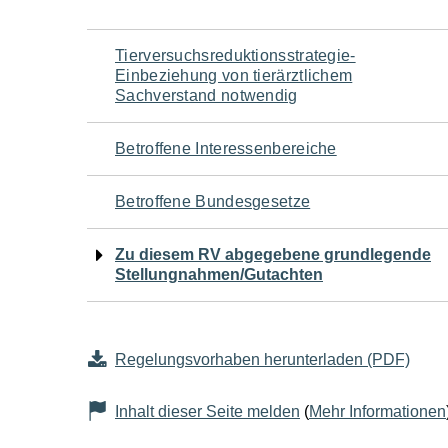
Navigation
Tierversuchsreduktionsstrategie-
Einbeziehung von tierärztlichem
für
Sachverstand notwendig
den
Betroffene Interessenbereiche
Seiteninhalt
Betroffene Bundesgesetze
Zu diesem RV abgegebene grundlegende
Stellungnahmen/Gutachten
Regelungsvorhaben herunterladen (PDF)
Inhalt dieser Seite melden
(
Mehr Informationen