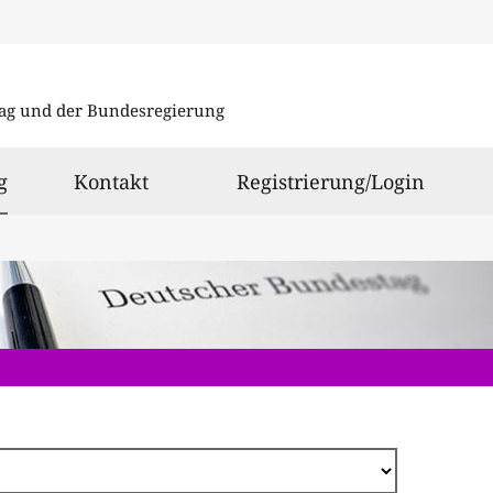
Direkt
zum
ag und der Bundesregierung
Inhalt
ausgewählt
g
Kontakt
Registrierung/Login