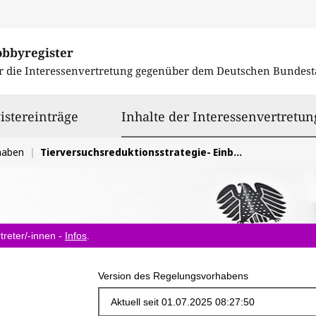
obbyregister
r die Interessenvertretung gegenüber dem
Deutschen Bundest
istereinträge
Inhalte der Interessenvertretun
haben
Tierversuchsreduktionsstrategie- Einbeziehung von tierärztlichem Sachverstand notwendig
treter/-innen -
Infos
.
Version des Regelungsvorhabens