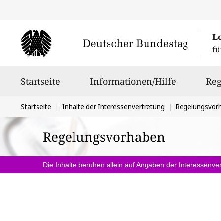
L
fü
Hauptnavigation
Startseite
Informationen/Hilfe
Reg
Sie
Startseite
Inhalte der Interessenvertretung
Regelungsvor
befinden
Regelungsvorhaben
sich
hier:
Die Inhalte beruhen allein auf Angaben der Interessenver