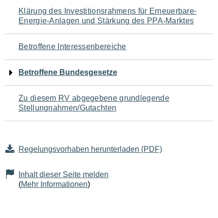
Navigation
Klärung des Investitionsrahmens für Erneuerbare-
Energie-Anlagen und Stärkung des PPA-Marktes
für
den
Betroffene Interessenbereiche
Seiteninhalt
Betroffene Bundesgesetze
Zu diesem RV abgegebene grundlegende
Stellungnahmen/Gutachten
Regelungsvorhaben herunterladen (PDF)
Inhalt dieser Seite melden
(
Mehr Informationen
)