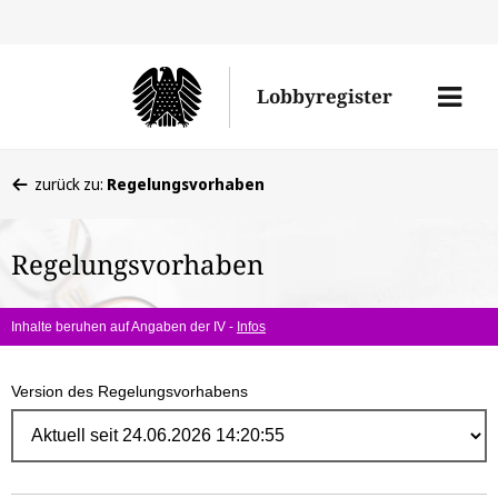
Direk
zum
Men
Lobbyregister
Inhal
öffne
Sie
zurück zu:
Regelungsvorhaben
befinden
sich
Regelungsvorhaben
hier:
Inhalte beruhen auf Angaben der IV -
Infos
Version des Regelungsvorhabens