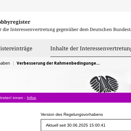
obbyregister
r die Interessenvertretung gegenüber dem
Deutschen Bundest
istereinträge
Inhalte der Interessenvertretun
haben
Verbesserung der Rahmenbedingungen für klinische Studien auf Grundlage des Medizinforschungsgesetzes
treter/-innen -
Infos
.
Version des Regelungsvorhabens