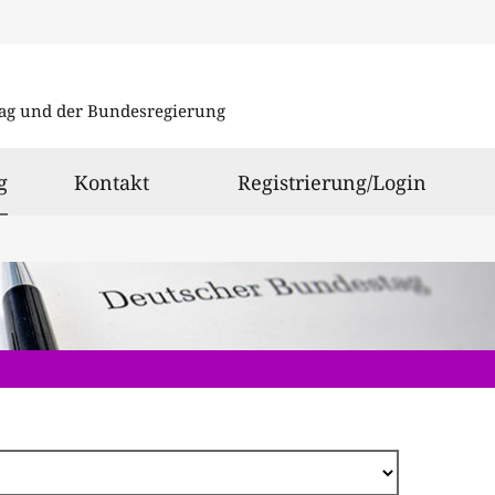
Direkt
zum
ag und der Bundesregierung
Inhalt
ausgewählt
g
Kontakt
Registrierung/Login