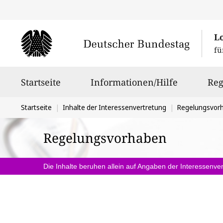
L
fü
Hauptnavigation
Startseite
Informationen/Hilfe
Reg
Sie
Startseite
Inhalte der Interessenvertretung
Regelungsvor
befinden
Regelungsvorhaben
sich
hier:
Die Inhalte beruhen allein auf Angaben der Interessenver