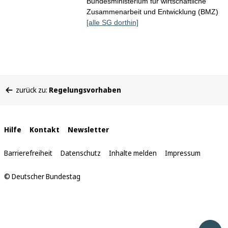
Bundesministerium für wirtschaftliche
Zusammenarbeit und Entwicklung (BMZ)
[alle SG dorthin]
Sie
zurück zu:
Regelungsvorhaben
befinden
sich
hier:
Interne
Hilfe
Kontakt
Newsletter
Links
Barrierefreiheit
Datenschutz
Inhalte melden
Impressum
© Deutscher Bundestag