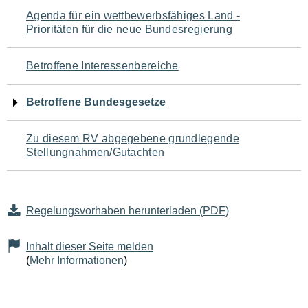
Navigation
Agenda für ein wettbewerbsfähiges Land -
Prioritäten für die neue Bundesregierung
für
den
Betroffene Interessenbereiche
Seiteninhalt
Betroffene Bundesgesetze
Zu diesem RV abgegebene grundlegende
Stellungnahmen/Gutachten
Regelungsvorhaben herunterladen (PDF)
Inhalt dieser Seite melden
(
Mehr Informationen
)