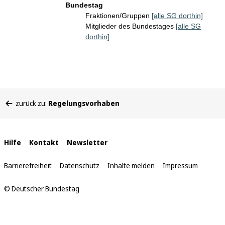
Bundestag
Fraktionen/Gruppen
[alle SG dorthin]
Mitglieder des Bundestages
[alle SG
dorthin]
Sie
zurück zu:
Regelungsvorhaben
befinden
sich
hier:
Interne
Hilfe
Kontakt
Newsletter
Links
Barrierefreiheit
Datenschutz
Inhalte melden
Impressum
© Deutscher Bundestag