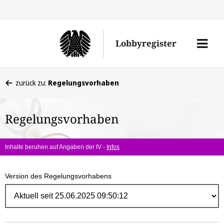
Direk
zum
Men
Lobbyregister
Inhal
öffne
Sie
zurück zu:
Regelungsvorhaben
befinden
sich
Regelungsvorhaben
hier:
Inhalte beruhen auf Angaben der IV -
Infos
Version des Regelungsvorhabens