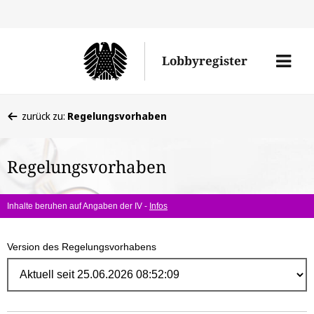
Direk
zum
Men
Lobbyregister
Inhal
öffne
Sie
zurück zu:
Regelungsvorhaben
befinden
sich
Regelungsvorhaben
hier:
Inhalte beruhen auf Angaben der IV -
Infos
Version des Regelungsvorhabens