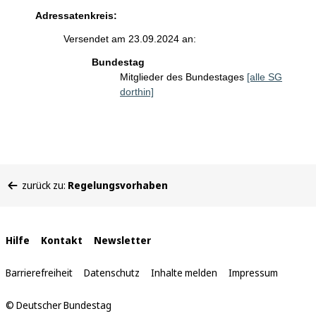
Adressatenkreis:
Versendet am 23.09.2024 an:
Bundestag
Mitglieder des Bundestages
[alle SG
dorthin]
Sie
zurück zu:
Regelungsvorhaben
befinden
sich
hier:
Interne
Hilfe
Kontakt
Newsletter
Links
Barrierefreiheit
Datenschutz
Inhalte melden
Impressum
© Deutscher Bundestag