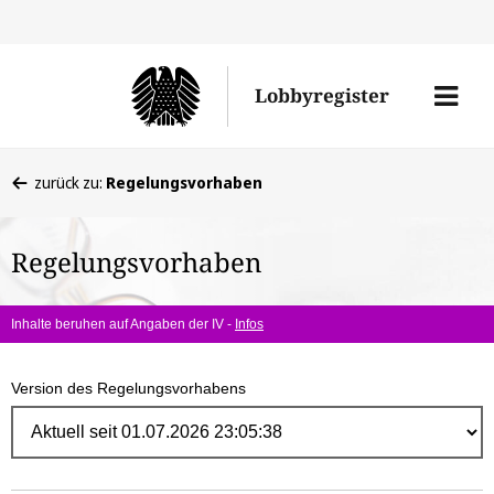
Direk
zum
Men
Lobbyregister
Inhal
öffne
Sie
zurück zu:
Regelungsvorhaben
befinden
sich
Regelungsvorhaben
hier:
Inhalte beruhen auf Angaben der IV -
Infos
Version des Regelungsvorhabens