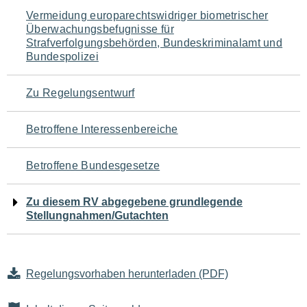
Navigation
Vermeidung europarechtswidriger biometrischer
Überwachungsbefugnisse für
für
Strafverfolgungsbehörden, Bundeskriminalamt und
Bundespolizei
den
Seiteninhalt
Zu Regelungsentwurf
Betroffene Interessenbereiche
Betroffene Bundesgesetze
Zu diesem RV abgegebene grundlegende
Stellungnahmen/Gutachten
Regelungsvorhaben herunterladen (PDF)