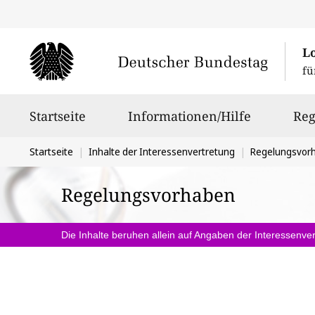
L
fü
Hauptnavigation
Startseite
Informationen/Hilfe
Reg
Sie
Startseite
Inhalte der Interessenvertretung
Regelungsvor
befinden
Regelungsvorhaben
sich
hier:
Die Inhalte beruhen allein auf Angaben der Interessenver