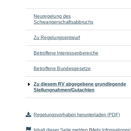
Navigation
Neuregelung des
Schwangerschaftsabbruchs
für
Zu Regelungsentwurf
den
Betroffene Interessenbereiche
Seiteninhalt
Betroffene Bundesgesetze
Zu diesem RV abgegebene grundlegende
Stellungnahmen/Gutachten
Regelungsvorhaben herunterladen (PDF)
Inhalt dieser Seite melden
(
Mehr Informationen