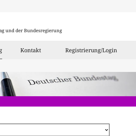
Direkt
zum
ag und der Bundesregierung
Inhalt
ausgewählt
g
Kontakt
Registrierung/Login