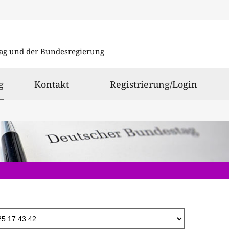
Direkt
zum
ag und der Bundesregierung
Inhalt
ausgewählt
g
Kontakt
Registrierung/Login