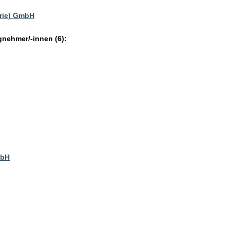
trie) GmbH
gnehmer/-innen (6):
mbH