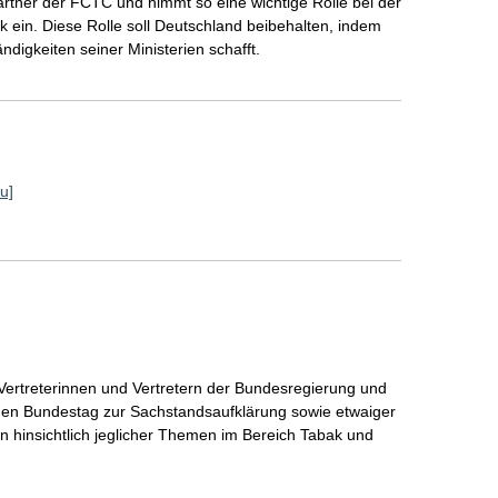
partner der FCTC und nimmt so eine wichtige Rolle bei der
ik ein. Diese Rolle soll Deutschland beibehalten, indem
ndigkeiten seiner Ministerien schafft.
u]
Vertreterinnen und Vertretern der Bundesregierung und
en Bundestag zur Sachstandsaufklärung sowie etwaiger
 hinsichtlich jeglicher Themen im Bereich Tabak und