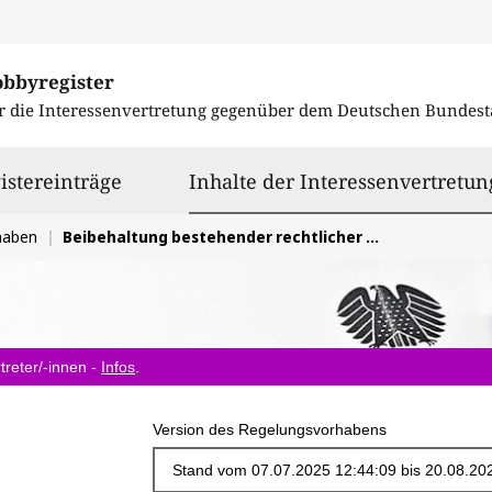
obbyregister
r die Interessenvertretung gegenüber dem
Deutschen Bundest
istereinträge
Inhalte der Interessenvertretun
haben
Beibehaltung bestehender rechtlicher Regelungen im Bereich der internationalen Tabakkontrollpolitik
treter/-innen -
Infos
.
Version des Regelungsvorhabens