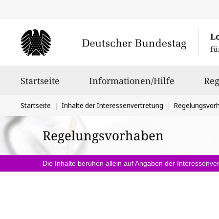
L
fü
Hauptnavigation
Startseite
Informationen/Hilfe
Reg
Sie
Startseite
Inhalte der Interessenvertretung
Regelungsvor
befinden
Regelungsvorhaben
sich
hier:
Die Inhalte beruhen allein auf Angaben der Interessenver