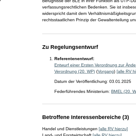
Befugnisse der BLE in ihrer Funktion als UTP-
verfassungsrechtlichen Bedenken. Sie ist insbe
widerspricht damit dem Verhältnismäßigkeitsgru
rechtsstaatlichen Prinzip der Gewaltenteilung un
Zu Regelungsentwurf
Referentenentwurf:
Entwurf einer Ersten Verordnung zur Änder
Verordnung (20. WP)
(
Vorgang
)
[alle RV h
Datum der Veröffentlichung: 03.01.2025
Federführendes Ministerium:
BMEL (20. 
Betroffene Interessenbereiche (3)
Handel und Dienstleistungen
[alle RV hierzu]
Land- und Forstwirtschaft
[alle RV hierzu]