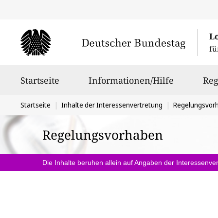
L
fü
Hauptnavigation
Startseite
Informationen/Hilfe
Reg
Sie
Startseite
Inhalte der Interessenvertretung
Regelungsvor
befinden
Regelungsvorhaben
sich
hier:
Die Inhalte beruhen allein auf Angaben der Interessenver