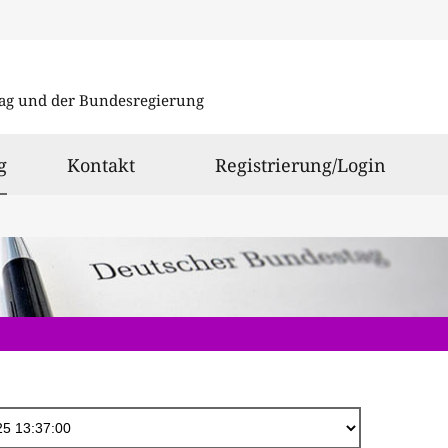
Direkt
zum
ag und der Bundesregierung
Inhalt
ausgewählt
g
Kontakt
Registrierung/Login