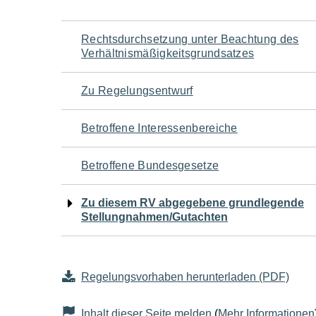
Navigation
Rechtsdurchsetzung unter Beachtung des
Verhältnismäßigkeitsgrundsatzes
für
Zu Regelungsentwurf
den
Betroffene Interessenbereiche
Seiteninhalt
Betroffene Bundesgesetze
Zu diesem RV abgegebene grundlegende
Stellungnahmen/Gutachten
Regelungsvorhaben herunterladen (PDF)
Inhalt dieser Seite melden
(
Mehr Informationen