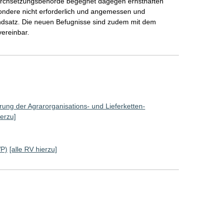
Durchsetzungsbehörde begegnet dagegen ernsthaften
sondere nicht erforderlich und angemessen und
ndsatz. Die neuen Befugnisse sind zudem mit dem
vereinbar.
ung der Agrarorganisations- und Lieferketten-
ierzu]
WP)
[alle RV hierzu]