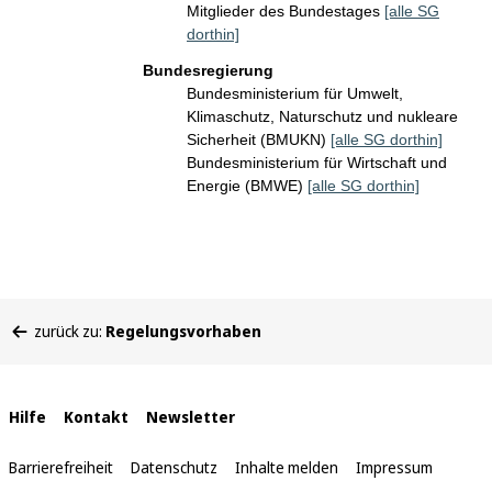
Mitglieder des Bundestages
[alle SG
dorthin]
Bundesregierung
Bundesministerium für Umwelt,
Klimaschutz, Naturschutz und nukleare
Sicherheit (BMUKN)
[alle SG dorthin]
Bundesministerium für Wirtschaft und
Energie (BMWE)
[alle SG dorthin]
Sie
zurück zu:
Regelungsvorhaben
befinden
sich
hier:
Interne
Hilfe
Kontakt
Newsletter
Links
Barrierefreiheit
Datenschutz
Inhalte melden
Impressum