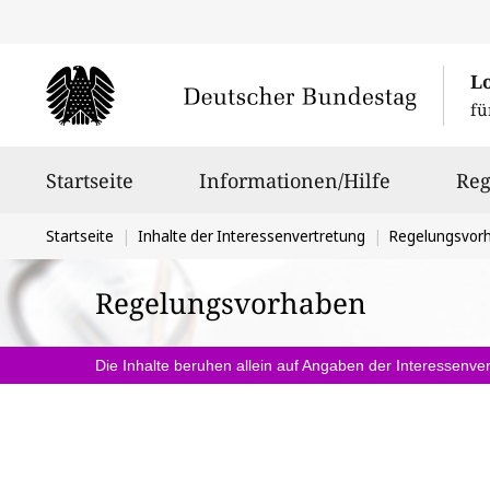
L
fü
Hauptnavigation
Startseite
Informationen/Hilfe
Reg
Sie
Startseite
Inhalte der Interessenvertretung
Regelungsvor
befinden
Regelungsvorhaben
sich
hier:
Die Inhalte beruhen allein auf Angaben der Interessenver