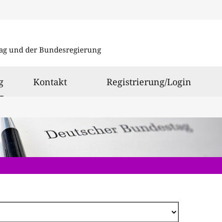
Direkt
zum
ag und der Bundesregierung
Inhalt
ausgewählt
g
Kontakt
Registrierung/Login