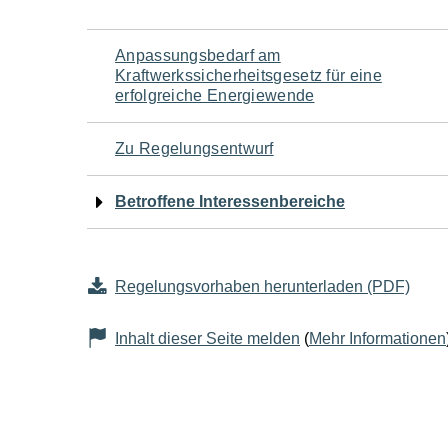
Navigation
Anpassungsbedarf am
Kraftwerkssicherheitsgesetz für eine
für
erfolgreiche Energiewende
den
Zu Regelungsentwurf
Seiteninhalt
Betroffene Interessenbereiche
Regelungsvorhaben herunterladen (PDF)
Inhalt dieser Seite melden
(
Mehr Informationen