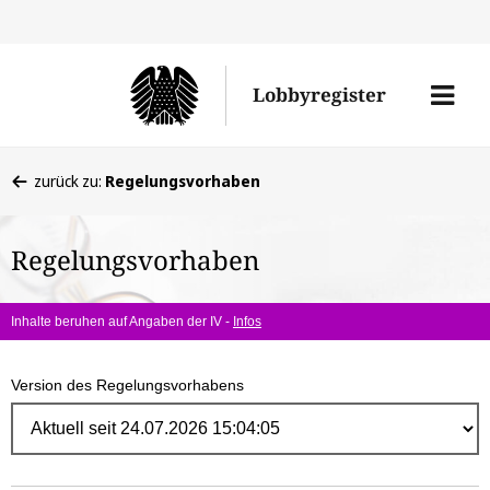
Direk
zum
Men
Lobbyregister
Inhal
öffne
Sie
zurück zu:
Regelungsvorhaben
befinden
sich
Regelungsvorhaben
hier:
Inhalte beruhen auf Angaben der IV -
Infos
Version des Regelungsvorhabens