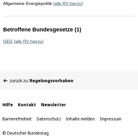
Allgemeine Energiepolitik
[alle RV hierzu]
Betroffene Bundesgesetze (1)
GEG
[alle RV hierzu]
Sie
zurück zu:
Regelungsvorhaben
befinden
sich
hier:
Interne
Hilfe
Kontakt
Newsletter
Links
Barrierefreiheit
Datenschutz
Inhalte melden
Impressum
© Deutscher Bundestag