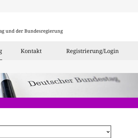
Direkt
zum
ag und der Bundesregierung
Inhalt
ausgewählt
g
Kontakt
Registrierung/Login