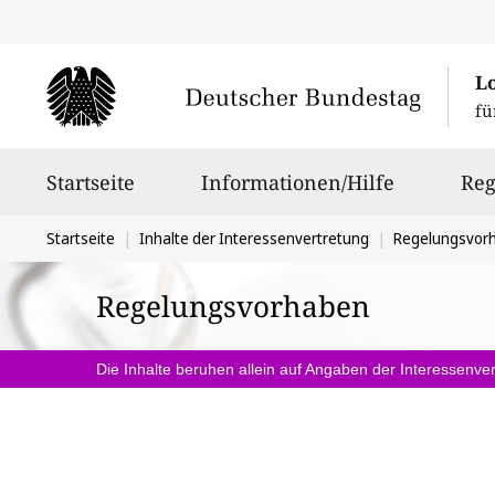
L
fü
Hauptnavigation
Startseite
Informationen/Hilfe
Reg
Sie
Startseite
Inhalte der Interessenvertretung
Regelungsvor
befinden
Regelungsvorhaben
sich
hier:
Die Inhalte beruhen allein auf Angaben der Interessenver