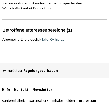
Fehlinvestitionen mit weitreichenden Folgen für den
Wirtschaftsstandort Deutschland.
Betroffene Interessenbereiche (1)
Allgemeine Energiepolitik
[alle RV hierzu]
Sie
zurück zu:
Regelungsvorhaben
befinden
sich
hier:
Interne
Hilfe
Kontakt
Newsletter
Links
Barrierefreiheit
Datenschutz
Inhalte melden
Impressum