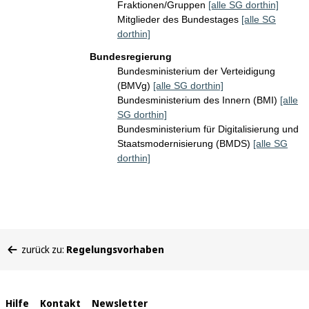
Fraktionen/Gruppen
[alle SG dorthin]
Mitglieder des Bundestages
[alle SG
dorthin]
Bundesregierung
Bundesministerium der Verteidigung
(BMVg)
[alle SG dorthin]
Bundesministerium des Innern (BMI)
[alle
SG dorthin]
Bundesministerium für Digitalisierung und
Staatsmodernisierung (BMDS)
[alle SG
dorthin]
Sie
zurück zu:
Regelungsvorhaben
befinden
sich
hier:
Interne
Hilfe
Kontakt
Newsletter