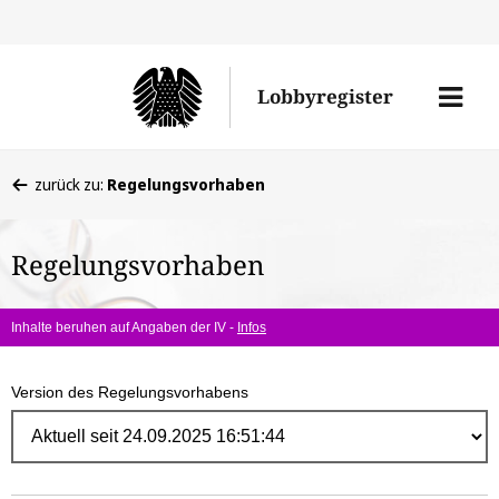
Direk
zum
Men
Lobbyregister
Inhal
öffne
Sie
zurück zu:
Regelungsvorhaben
befinden
sich
Regelungsvorhaben
hier:
Inhalte beruhen auf Angaben der IV -
Infos
Version des Regelungsvorhabens