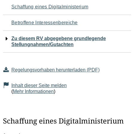
Navigation
Schaffung eines Digitalministerium
für
Betroffene Interessenbereiche
den
Zu diesem RV abgegebene grundlegende
Seiteninhalt
Stellungnahmen/Gutachten
Regelungsvorhaben herunterladen (PDF)
Inhalt dieser Seite melden
(
Mehr Informationen
)
Schaffung eines Digitalministerium