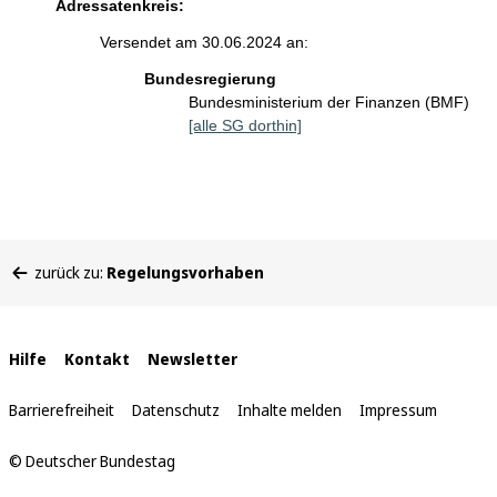
Adressatenkreis:
Versendet am 30.06.2024 an:
Bundesregierung
Bundesministerium der Finanzen (BMF)
[alle SG dorthin]
Sie
zurück zu:
Regelungsvorhaben
befinden
sich
hier:
Interne
Hilfe
Kontakt
Newsletter
Links
Barrierefreiheit
Datenschutz
Inhalte melden
Impressum
© Deutscher Bundestag