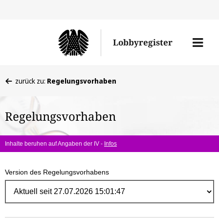
Direk
zum
Men
Lobbyregister
Inhal
öffne
Sie
zurück zu:
Regelungsvorhaben
befinden
sich
Regelungsvorhaben
hier:
Inhalte beruhen auf Angaben der IV -
Infos
Version des Regelungsvorhabens