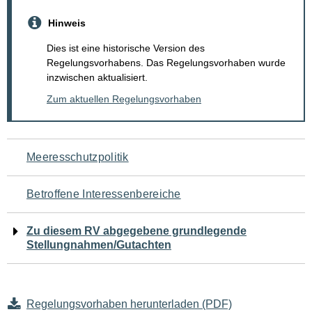
Hinweis
Dies ist eine historische Version des
Regelungsvorhabens. Das Regelungsvorhaben wurde
inzwischen aktualisiert.
Zum aktuellen Regelungsvorhaben
Navigation
Meeresschutzpolitik
für
Betroffene Interessenbereiche
den
Zu diesem RV abgegebene grundlegende
Seiteninhalt
Stellungnahmen/Gutachten
Regelungsvorhaben herunterladen (PDF)